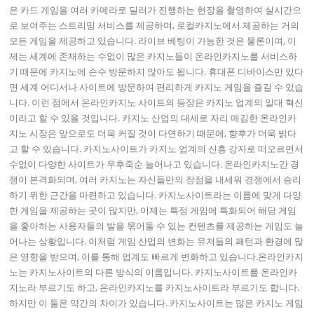
은 카드 게임을 여러 카메라로 딜러가 진행하는 현장을 촬영하여 실시간으
로 보여주는 스트리밍 서비스를 제공하며, 로컬카지노에서 제공하는 거의
모든 게임을 제공하고 있습니다. 라이브 베팅이 가능한 것은 물론이며, 이
제는 세계에 존재하는 수없이 많은 카지노들이 온라인카지노를 서비스하
기 때문에 카지노에 손수 방문하지 않아도 됩니다. 휴대폰 디바이스만 있다
면 세계 어디서나 사이트에 방문하여 편리하게 카지노 게임을 즐길 수 있습
니다. 이런 점에서 온라인카지노 사이트의 등장은 카지노 업계의 일대 혁신
이라고 할 수 있을 것입니다. 카지노 산업의 대세로 자리 매김한 온라인카
지노 시장은 앞으로도 더욱 커질 것이 다연하기 때문에, 향후가 더욱 밝다
고 할 수 있습니다. 카지노사이트가 카지노 업계의 신흥 강자로 떠오르면서
수없이 다양한 사이트가 우후죽순 늘어나고 있습니다. 온라인카지노간 경
쟁이 본격화되며, 여러 카지노는 자신들만의 장점을 내세워 경쟁에서 승리
하기 위한 근간을 마련하고 있습니다. 카지노사이트라는 이름에 맞게 다양
한 게임을 제공하는 곳이 많지만, 이제는 특정 게임에 특화되어 해당 게임
을 좋아하는 사용자들의 발을 묶어둘 수 있는 컨텐츠를 제공하는 게임도 늘
어나는 상황입니다. 이처럼 게임 산업의 변화는 유저들의 패턴과 환경에 많
은 영향을 받으며, 이를 통해 업계도 빠르게 변화하고 있습니다.온라인카지
노는 카지노사이트의 다른 방식의 이름입니다. 카지노사이트를 온라인카
지노라 부르기도 하고, 온라인카지노를 카지노사이트라 부르기도 합니다.
하지만 이 둘은 약간의 차이가 있습니다. 카지노사이트는 많은 카지노 게임