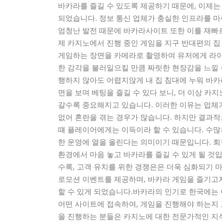
바카라를 즐길 수 있도록 제공하기 때문에, 이제는
되었습니다. 정보 통신 업체가 충실한 인프라를 마
엄청난 발전 때문에 바카라사이트 또한 이를 재빠
제 카지노에서 진행 중인 게임을 지구 반대편의 집
게임하는 장면을 카메라로 촬영하여 유저에게 라이
한 감각을 불러일으킬 만큼 짜릿한 현장감을 느낄 
행하지 않아도 어렵지않게 내 집 침대에 누워 바카
면을 보며 베팅을 즐길 수 있다 보니, 더 이상 
갈수록 중요해지고 있습니다. 이러한 이유는 업체
없어 혼란을 겪는 경우가 많습니다. 하지만 결과적
떄 플레이어에게는 이득이라 할 수 있습니다. 수많
한 운영에 열을 올린다는 의미이기 때문입니다. 회
환경에서 마음 놓고 바카라를 즐길 수 있게 될 것
수록, 고객 유치를 위한 경쟁은은 더욱 심화되기 
로모션 이벤트를 제공하며, 바카라 게임을 즐기고자
할 수 있게 되었습니다.바카라의 인기로 한국에는 
어떤 사이트에 접속하여, 게임을 진행해야 하는지 
을 진행하는 분들은 카지노에 대한 전문가적인 지식