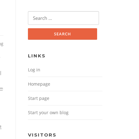
Search for:
og
LINKS
카
Log in
제
Homepage
는
Start page
Start your own blog
로
VISITORS