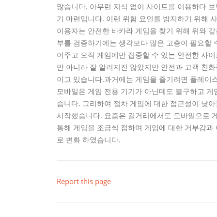
많습니다. 아무런 지식 없이 사이트를 이용하다 보
기 마련입니다. 이런 위험 요인를 방지하기 위해 
이용자는 안전한 바카라 게임을 찾기 위해 위와 같
부를 검증하기에는 생각보다 많은 고충이 필요할 
어주고 오직 게임에만 집중할 수 있는 안전한 사이
만 아니라 잘 알려지진 않았지만 안전과 고객 친화
이고 있습니다.과거에는 게임을 즐기려면 플레이
모바일은 게임 전용 기기가 아닌데도 불구하고 게임
습니다. 그리하여 점차 게임에 대한 접근성이 낮아
시작했습니다. 요즘은 길거리에서도 모바일으로 게
통해 게임을 조금씩 접하며 게임에 대한 거부감과
로 변화 하였습니다.
Report this page